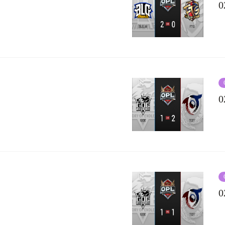
0
0
0