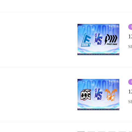
1
S
1
S