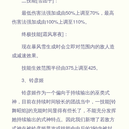
二技能[雪团子]：
最低伤害法强加成由50%上调至70%，最高
伤害法强加成由100%上调至110%。
终极技能[霜风寒夜]：
现在暴风雪生成时会立即对范围内的敌人造
成减速效果。
技能生效范围半径由375上调至425。
3、铃彦姬
铃彦姬作为一个偏向于持续输出的巫类式
神，目前在持续时间较长的团战当中，一技能[铃
舞昭焰]的充能时间显得有些长了，不能充分发挥
她持续输出的式神特点。因此我们新增了若敌方
式神在被铃彦姬普攻或技能命中后的3秒内被封