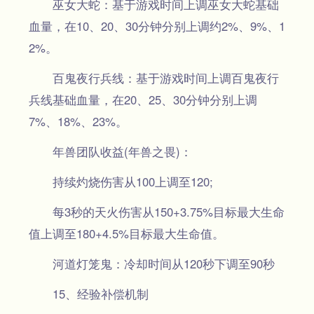
巫女大蛇：基于游戏时间上调巫女大蛇基础
血量，在10、20、30分钟分别上调约2%、9%、1
2%。
百鬼夜行兵线：基于游戏时间上调百鬼夜行
兵线基础血量，在20、25、30分钟分别上调
7%、18%、23%。
年兽团队收益(年兽之畏)：
持续灼烧伤害从100上调至120;
每3秒的天火伤害从150+3.75%目标最大生命
值上调至180+4.5%目标最大生命值。
河道灯笼鬼：冷却时间从120秒下调至90秒
15、经验补偿机制