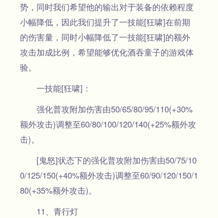
势，同时我们希望他的输出对于装备的依赖程度
小幅降低，因此我们提升了一技能[狂啸]在前期
的伤害量，同时小幅降低了一技能[狂啸]的额外
攻击加成比例，希望能够优化酒吞童子的游戏体
验。
一技能[狂啸]：
强化普攻附加伤害由50/65/80/95/110(+30%
额外攻击)调整至60/80/100/120/140(+25%额外攻
击)。
[鬼怒]状态下的强化普攻附加伤害由50/75/10
0/125/150(+40%额外攻击)调整至60/90/120/150/1
80(+35%额外攻击)。
11、青行灯