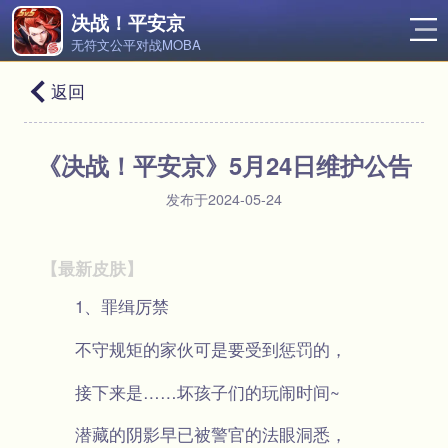
决战！平安京
无符文公平对战MOBA
返回
《决战！平安京》5月24日维护公告
发布于2024-05-24
【最新皮肤】
1、罪缉厉禁
不守规矩的家伙可是要受到惩罚的，
接下来是……坏孩子们的玩闹时间~
潜藏的阴影早已被警官的法眼洞悉，