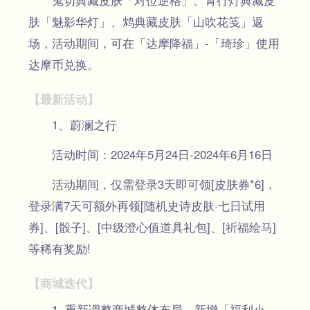
肤「魅影华灯」、鸩典藏皮肤「山吹花笺」返
场，活动期间，可在「达摩降福」-「琦珍」使用
达摩币兑换。
【最新活动】
1、蔚澜之行
活动时间：2024年5月24日-2024年6月16日
活动期间，仅需登录3天即可领[皮肤券*6]，
登录满7天可额外再领[随机史诗皮肤·七日试用
券]、[骰子]、[中级澄心值道具礼包]、[祈福绘马]
等稀有奖励!
【商城迭代】
1. 重新调整商城整体布局，新增「福利小