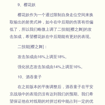
9、樱花妖
樱花妖作为一个通过限制自身走位空间来换
取输出的射类式神，如今在中后期的伤害有些偏
低了，所以我们略微上调了二技能[樱之舞]的攻
击加成，希望樱花妖在中后期能有更好的表现。
二技能[樱之舞]：
攻击加成由16%上调至18%。
强化状态攻击加成由14%上调至16%。
10、酒吞童子
在之前版本的平衡调整后，酒吞童子在平安
京战场中的表现仍没有达到我们的预期。我们希
望保证他在对线期的对拼过程中能占到一定的优