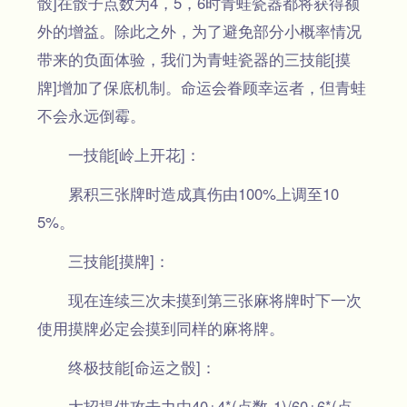
骰]在骰子点数为4，5，6时青蛙瓷器都将获得额
外的增益。除此之外，为了避免部分小概率情况
带来的负面体验，我们为青蛙瓷器的三技能[摸
牌]增加了保底机制。命运会眷顾幸运者，但青蛙
不会永远倒霉。
一技能[岭上开花]：
累积三张牌时造成真伤由100%上调至10
5%。
三技能[摸牌]：
现在连续三次未摸到第三张麻将牌时下一次
使用摸牌必定会摸到同样的麻将牌。
终极技能[命运之骰]：
大招提供攻击力由40+4*(点数-1)/60+6*(点