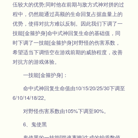
伍较大的优势;同时他在前期与敌方式神对拼的过
程中，仍然能通过高额的生命回复占据血量上的
优势，使得对抗方难以反制。因此我们下调了一
技能[金箍护身]命中式神回复生命的基础值，同
时下调了一技能[金箍护身]对野怪的伤害系数，
希望适当下调悟空在游戏前期的威胁程度，改善
对抗方的游戏体验。
一技能[金箍护身]：
命中式神回复生命值由10/15/20/25/30下调至
6/10/14/18/22。
对野怪伤害系数由105%下调至90%。
6、鬼使黑
鬼使黑的一技能[噬魂离魄]生成的护盾数值