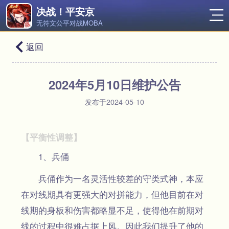
决战！平安京
无符文公平对战MOBA
返回
2024年5月10日维护公告
发布于2024-05-10
【平衡性调整】
1、兵俑
兵俑作为一名灵活性较差的守类式神，本应
在对线期具有更强大的对拼能力，但他目前在对
线期的身板和伤害都略显不足，使得他在前期对
线的过程中很难占据上风。因此我们提升了他的