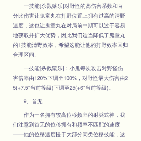
一技能[杀戮猿乐]对野怪的高伤害系数和百
分比伤害让鬼童丸在打野位置上拥有过高的清野
速度，这也让鬼童丸在对局前中期可以过于容易
地获取并扩大优势，因此我们适当降低了鬼童丸
的1技能清野效率，希望这能让他的打野效率回归
合理区间。
一技能[杀戮猿乐]：小鬼每次攻击对野怪伤
害倍率由120%下调至100%，对野怪最大伤害由2
5(+7.5*当前等级)下调至25(+6*当前等级)。
9、首无
作为一名拥有较高位移频率的射类式神，我
们注意到首无的位移拥有和频率不匹配的速度
——他的位移速度慢于大部分同类位移技能，这