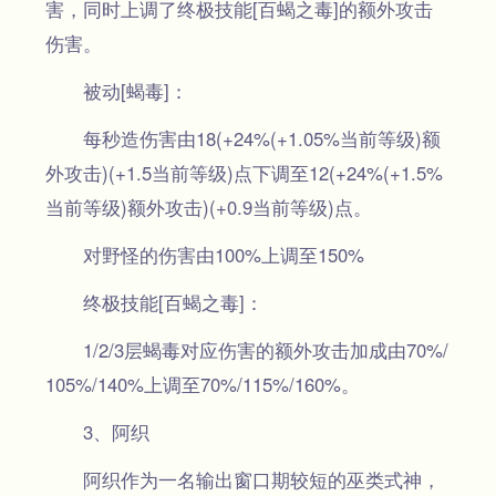
害，同时上调了终极技能[百蝎之毒]的额外攻击
伤害。
被动[蝎毒]：
每秒造伤害由18(+24%(+1.05%当前等级)额
外攻击)(+1.5当前等级)点下调至12(+24%(+1.5%
当前等级)额外攻击)(+0.9当前等级)点。
对野怪的伤害由100%上调至150%
终极技能[百蝎之毒]：
1/2/3层蝎毒对应伤害的额外攻击加成由70%/
105%/140%上调至70%/115%/160%。
3、阿织
阿织作为一名输出窗口期较短的巫类式神，