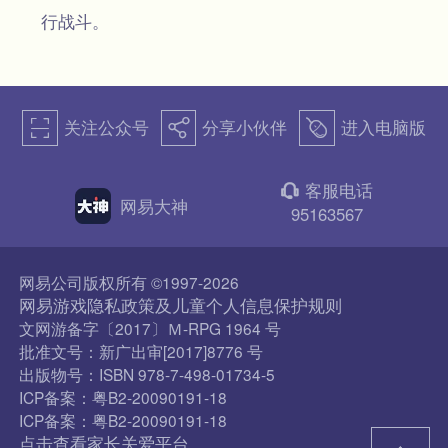
行战斗。
关注公众号
分享小伙伴
进入电脑版
򰀁
򰀂
򰀄
客服电话
򰀃
网易大神
95163567
网易公司版权所有 ©1997-2026
网易游戏隐私政策及儿童个人信息保护规则
文网游备字〔2017〕Ｍ-RPG 1964 号
批准文号：新广出审[2017]8776 号
出版物号：ISBN 978-7-498-01734-5
ICP备案：粤B2-20090191-18
ICP备案：粤B2-20090191-18
点击查看家长关爱平台