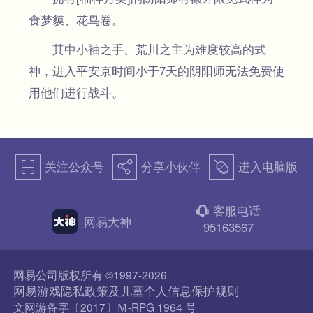
食梦貘、花鸟卷。
其中小袖之手、荒川之主为难度较高的式
神，进入平安京时间小于7天的阴阳师无法免费使
用他们进行战斗。
关注公众号
分享小伙伴
进入电脑版
򰀁
򰀂
򰀄
客服电话
򰀃
网易大神
95163567
网易公司版权所有 ©1997-2026
网易游戏隐私政策及儿童个人信息保护规则
文网游备字〔2017〕Ｍ-RPG 1964 号