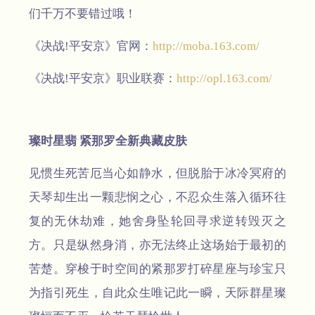
们千万不要错过哦！
《决战
!平安京》官网：
http://moba.163.com/
《决战
!平安京》职业联赛：
http://opl.163.com/
璨时星翡
紧那罗全新典藏皮肤
见惯生死苦厄当心如静水，但脱胎于冰冷冥府的
天琴却生出一颗悲悯之心，不忍众生落入循环往
复的无休劫难，她舍身坠轮回寻求逆转毁灭之
方。只是纵然身消，亦无法终止这场始于最初的
苦楚。穿梭于时空间的紧那罗打碎星座与珍宝只
为指引死生，自此众生唯记此一瞬，天际群星璨