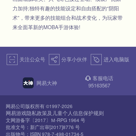
力加持;独特有趣的技能设定和自由搭配的“阴阳
术”，带来更多的技能组合和战术变化，为玩家带
来全面革新的MOBA手游体验!
关注公众号
分享小伙伴
进入电脑版
򰀁
򰀂
򰀄
客服电话
򰀃
网易大神
95163567
网易公司版权所有 ©1997-2026
网易游戏隐私政策及儿童个人信息保护规则
文网游备字〔2017〕Ｍ-RPG 1964 号
批准文号：新广出审[2017]8776 号
出版物号：ISBN 978-7-498-01734-5