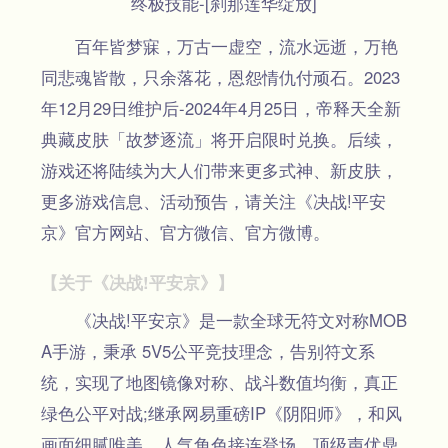
终极技能-[刹那莲华绽放]
百年皆梦寐，万古一虚空，流水远逝，万艳
同悲魂皆散，只余落花，恩怨情仇付顽石。2023
年12月29日维护后-2024年4月25日，帝释天全新
典藏皮肤「故梦逐流」将开启限时兑换。后续，
游戏还将陆续为大人们带来更多式神、新皮肤，
更多游戏信息、活动预告，请关注《决战!平安
京》官方网站、官方微信、官方微博。
【关于《决战!平安京》】
《决战!平安京》是一款全球无符文对称MOB
A手游，秉承 5V5公平竞技理念，告别符文系
统，实现了地图镜像对称、战斗数值均衡，真正
绿色公平对战;继承网易重磅IP《阴阳师》，和风
画面细腻唯美、人气角色接连登场、顶级声优鼎