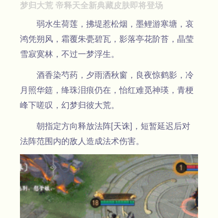
梦归大荒 帝释天全新典藏皮肤即将登场
弱水生荷莲，拂堤惹松烟，墨鲤游寒塘，哀
鸿凭朔风，霜覆朱甍碧瓦，影落亭花阶苔，晶莹
雪寂寞林，不过一梦浮生。
酒香染芍药，夕雨洒秋窗，良夜惊鹤影，冷
月照华筵，绛珠泪痕仍在，怡红难觅神瑛，青梗
峰下嗟叹，幻梦归彼大荒。
朝指定方向释放法阵[天诛]，短暂延迟后对
法阵范围内的敌人造成法术伤害。