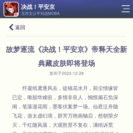
决战！平安京
无符文公平对战MOBA
返回
故梦逐流《决战！平安京》帝释天全新
典藏皮肤即将登场
发布于2023-12-28
纤凝纸鸢逐风去，徒镜花水月，前尘情缘皆
已定，唯韶华难驻，多情非良人，惋恨顽石负深
闺，笔落漫花雨，墨客伏案梦一场。仙君泛舟随
飞花，游太虚幻境，群芳万艳画轴启，然朝荣夕
灭，千红随风落，大观胜景不复在，满纸诉荒