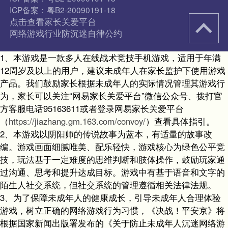
ICP备案：粤B2-20090191-18
点击查看家长关爱平台
网络游戏行业防沉迷自律公约
1、本游戏是一款多人在线战术竞技手机游戏，适用于年满
12周岁及以上的用户，建议未成年人在家长监护下使用游戏
产品。我们鼓励家长根据未成年人的实际情况管理其游戏行
为，家长可以关注“网易家长关爱平台”微信公众号、拨打官
方客服电话95163611或者登录网易家长关爱平台
（
https://jiazhang.gm.163.com/convoy/
）查看具体指引。
2、本游戏以阴阳师的传说故事为蓝本，有适量的故事改
编。游戏画面细腻唯美、配乐轻快，游戏核心为绿色公平竞
技，玩法基于一定难度的思维判断和肢体操作，鼓励玩家通
过沟通、思考和提升达成目标。游戏中有基于语音和文字的
陌生人社交系统，但社交系统的管理遵循相关法律法规。
3、为了保障未成年人的健康成长，引导未成年人合理体验
游戏，树立正确的网络游戏行为习惯，《决战！平安京》将
根据国家新闻出版署发布的《关于防止未成年人沉迷网络游