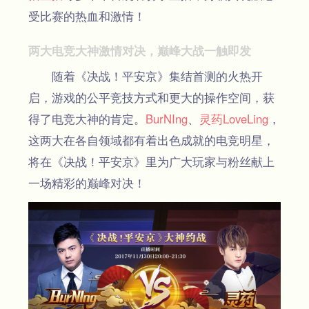
受比赛的热血和激情！
两大电竞大神激情对决，巅峰大战一触即发
随着《决战！平安京》集结首测的火热开
启，游戏的公平竞技方式和更大的操作空间，获
得了电竞大神的肯定。
BurNIng
、
灵药LoveLing
，
这两大在各自领域都有着出色成就的电竞明星，
将在《决战！平安京》里为广大玩家与粉丝献上
一场精彩的巅峰对决！