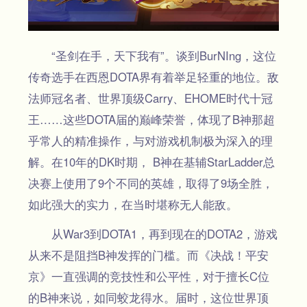
“圣剑在手，天下我有”。谈到BurNIng，这位
传奇选手在西恩DOTA界有着举足轻重的地位。敌
法师冠名者、世界顶级Carry、EHOME时代十冠
王……这些DOTA届的巅峰荣誉，体现了B神那超
乎常人的精准操作，与对游戏机制极为深入的理
解。在10年的DK时期， B神在基辅StarLadder总
决赛上使用了9个不同的英雄，取得了9场全胜，
如此强大的实力，在当时堪称无人能敌。
从War3到DOTA1，再到现在的DOTA2，游戏
从来不是阻挡B神发挥的门槛。而《决战！平安
京》一直强调的竞技性和公平性，对于擅长C位
的B神来说，如同蛟龙得水。届时，这位世界顶