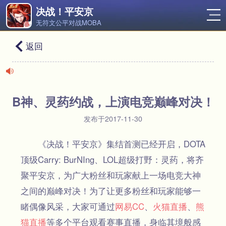
决战！平安京
无符文公平对战MOBA
返回
B神、灵药约战，上演电竞巅峰对决！
发布于2017-11-30
《决战！平安京》集结首测已经开启，DOTA
顶级Carry: BurNIng、LOL超级打野：灵药，将齐
聚平安京，为广大粉丝和玩家献上一场电竞大神
之间的巅峰对决！为了让更多粉丝和玩家能够一
睹偶像风采，大家可通过
网易CC
、
火猫直播
、
熊
猫直播
等多个平台观看赛事直播，身临其境般感