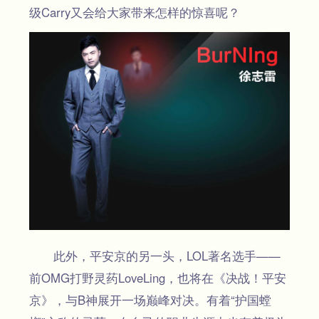
级Carry又会给大家带来怎样的惊喜呢？
此外，平安京的另一头，LOL著名选手——
前OMG打野灵药LoveLing，也将在《决战！平安
京》，与B神展开一场巅峰对决。有着“护国螳