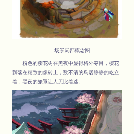
场景局部概念图
粉色的樱花树在黑夜中显得格外夺目，樱花
飘落在精致的像砖上，数不清的鸟居静静的屹立
着，黑夜的笼罩让人无比着迷。