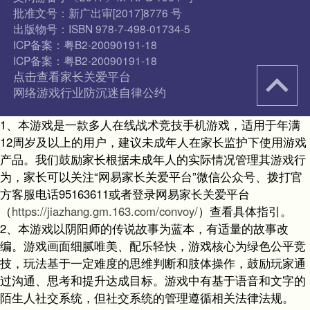
批准文号：新广出审[2017]8776 号
出版物号：ISBN 978-7-498-01734-5
ICP备案：粤B2-20090191-18
ICP备案：粤B2-20090191-18
点击查看家长关爱平台
网络游戏行业防沉迷自律公约
1、本游戏是一款多人在线战术竞技手机游戏，适用于年满
12周岁及以上的用户，建议未成年人在家长监护下使用游戏
产品。我们鼓励家长根据未成年人的实际情况管理其游戏行
为，家长可以关注“网易家长关爱平台”微信公众号、拨打官
方客服电话95163611或者登录网易家长关爱平台
（
https://jiazhang.gm.163.com/convoy/
）查看具体指引。
2、本游戏以阴阳师的传说故事为蓝本，有适量的故事改
编。游戏画面细腻唯美、配乐轻快，游戏核心为绿色公平竞
技，玩法基于一定难度的思维判断和肢体操作，鼓励玩家通
过沟通、思考和提升达成目标。游戏中有基于语音和文字的
陌生人社交系统，但社交系统的管理遵循相关法律法规。