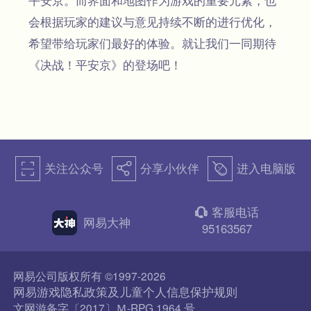
平安京。而界面和地图作为游戏的重要元素，也
会根据玩家的建议与意见持续不断的进行优化，
希望带给玩家们最好的体验。就让我们一同期待
《决战！平安京》的登场吧！
关注公众号
分享小伙伴
进入电脑版
򰀁
򰀂
򰀄
客服电话
򰀃
网易大神
95163567
网易公司版权所有 ©1997-2026
网易游戏隐私政策及儿童个人信息保护规则
文网游备字〔2017〕Ｍ-RPG 1964 号