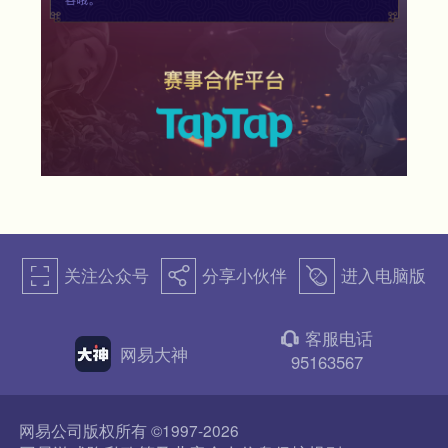
关注公众号
分享小伙伴
进入电脑版
򰀁
򰀂
򰀄
客服电话
򰀃
网易大神
95163567
网易公司版权所有 ©1997-2026