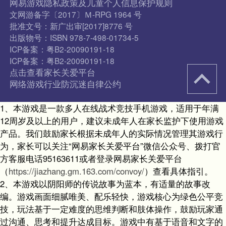
网易游戏隐私政策及儿童个人信息保护规则
文网游备字〔2017〕Ｍ-RPG 1964 号
批准文号：新广出审[2017]8776 号
出版物号：ISBN 978-7-498-01734-5
ICP备案：粤B2-20090191-18
ICP备案：粤B2-20090191-18
点击查看家长关爱平台
网络游戏行业防沉迷自律公约
1、本游戏是一款多人在线战术竞技手机游戏，适用于年满
12周岁及以上的用户，建议未成年人在家长监护下使用游戏
产品。我们鼓励家长根据未成年人的实际情况管理其游戏行
为，家长可以关注“网易家长关爱平台”微信公众号、拨打官
方客服电话95163611或者登录网易家长关爱平台
（
https://jiazhang.gm.163.com/convoy/
）查看具体指引。
2、本游戏以阴阳师的传说故事为蓝本，有适量的故事改
编。游戏画面细腻唯美、配乐轻快，游戏核心为绿色公平竞
技，玩法基于一定难度的思维判断和肢体操作，鼓励玩家通
过沟通、思考和提升达成目标。游戏中有基于语音和文字的