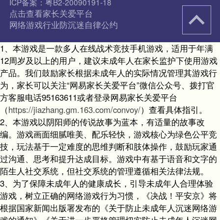
ICP备案：粤B2-20090191-18
点击查看家长关爱平台
网络游戏行业防沉迷自律公约
1、本游戏是一款多人在线战术竞技手机游戏，适用于年满
12周岁及以上的用户，建议未成年人在家长监护下使用游戏
产品。我们鼓励家长根据未成年人的实际情况管理其游戏行
为，家长可以关注“网易家长关爱平台”微信公众号、拨打官
方客服电话95163611或者登录网易家长关爱平台
（
https://jiazhang.gm.163.com/convoy/
）查看具体指引。
2、本游戏以阴阳师的传说故事为蓝本，有适量的故事改
编。游戏画面细腻唯美、配乐轻快，游戏核心为绿色公平竞
技，玩法基于一定难度的思维判断和肢体操作，鼓励玩家通
过沟通、思考和提升达成目标。游戏中有基于语音和文字的
陌生人社交系统，但社交系统的管理遵循相关法律法规。
3、为了保障未成年人的健康成长，引导未成年人合理体验
游戏，树立正确的网络游戏行为习惯，《决战！平安京》将
根据国家新闻出版署发布的《关于防止未成年人沉迷网络游
戏的通知》《关于进一步严格管理切实防止未成年人沉迷网