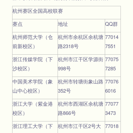
杭州赛区全国高校联赛
赛点
地址
QQ群
杭州师范大学（仓
杭州市余杭区余杭塘
77014
前新校区）
路2318号
7551
浙江传媒学院（下
杭州市江干区学源街
77075
沙校区）
998号
7285
中国美术学院（象
杭州市转塘街象山路
77076
山中心校区）
352号
6016
浙江大学（紫金港
杭州市西湖区余杭塘
77077
校区）
路866号
3473
浙江理工大学（下
杭州市江干区2号大
77018