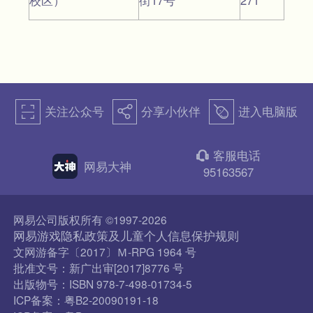
校区）
街17号
271
关注公众号
分享小伙伴
进入电脑版
򰀁
򰀂
򰀄
客服电话
򰀃
网易大神
95163567
网易公司版权所有 ©1997-2026
网易游戏隐私政策及儿童个人信息保护规则
文网游备字〔2017〕Ｍ-RPG 1964 号
批准文号：新广出审[2017]8776 号
出版物号：ISBN 978-7-498-01734-5
ICP备案：粤B2-20090191-18