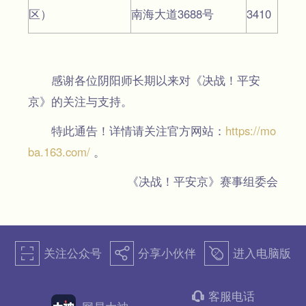
区）
南海大道3688号
3410
感谢各位阴阳师长期以来对《决战！平安
京》的关注与支持。
特此通告！详情请关注官方网站：
https://mo
ba.163.com/
。
《决战！平安京》赛事组委会
关注公众号
分享小伙伴
进入电脑版
򰀁
򰀂
򰀄
客服电话
򰀃