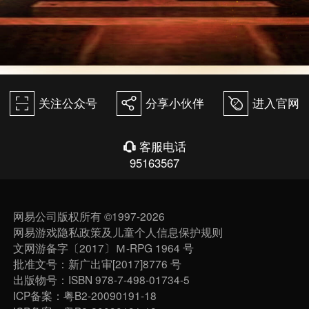
关注公众号
分享小伙伴
进入官网
򰀁
򰀂
򰀄
客服电话
򰀃
95163567
网易公司版权所有 ©1997-2026
网易游戏隐私政策及儿童个人信息保护规则
文网游备字〔2017〕Ｍ-RPG 1964 号
批准文号：新广出审[2017]8776 号
出版物号：ISBN 978-7-498-01734-5
ICP备案：粤B2-20090191-18