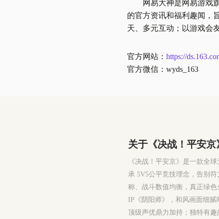
网易大神是网易游戏
的官方资讯和福利趣闻，
天、多元互动；以游戏会
官方网站：
https://ds.163.c
官方微信：wyds_163
关于《决战！平安京
《决战！平安京》是一款全球
承 5V5公平竞技理念，告别
称、战斗数值均衡，真正绿色
IP《阴阳师》，和风画面细
顶级声优鼎力加持；独特有趣