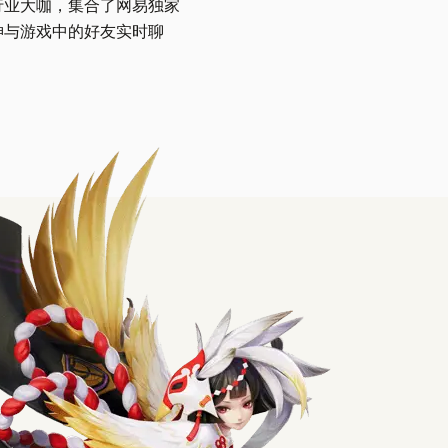
行业大咖，集合了网易独家
神与游戏中的好友实时聊