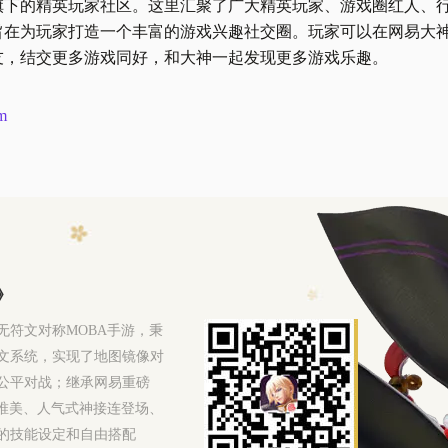
旗下的精英玩家社区。这里汇聚了广大精英玩家、游戏圈红人、
旨在为玩家打造一个丰富的游戏兴趣社交圈。玩家可以在网易大
友，结交更多游戏同好，和大神一起发现更多游戏乐趣。
om
》
无符文对称MOBA手游，秉
符文系统，实现了地图镜像对
公平对战；继承网易重磅
腻唯美、人气式神接连登场、
的技能设定和自由搭配