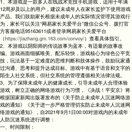
1、本游戏是一款多人在线战术竞技手机游戏，适用于年满
12周岁及以上的用户，建议未成年人在家长监护下使用游戏
产品。我们鼓励家长根据未成年人的实际情况管理其游戏行
为，家长可以关注“网易家长关爱平台”微信公众号、拨打官
方客服电话95163611或者登录网易家长关爱平台
（
https://jiazhang.gm.163.com/convoy/
）查看具体指引。
2、本游戏以阴阳师的传说故事为蓝本，有适量的故事改
编。游戏画面细腻唯美、配乐轻快，游戏核心为绿色公平竞
技，玩法基于一定难度的思维判断和肢体操作，鼓励玩家通
过沟通、思考和提升达成目标。游戏中有基于语音和文字的
陌生人社交系统，但社交系统的管理遵循相关法律法规。
3、为了保障未成年人的健康成长，引导未成年人合理体验
游戏，树立正确的网络游戏行为习惯，《决战！平安京》将
根据国家新闻出版署发布的《关于防止未成年人沉迷网络游
戏的通知》《关于进一步严格管理切实防止未成年人沉迷网
络游戏的通知》，自2021年9月1日00:00对游戏内的未成年
人防沉迷系统进行调整：
一、时间限制：