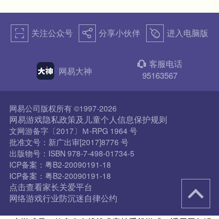
关注公众号
分享小伙伴
进入电脑版
򰀁
򰀂
򰀄
客服电话
򰀃
网易大神
95163567
网易公司版权所有 ©1997-2026
网易游戏隐私政策及儿童个人信息保护规则
文网游备字〔2017〕Ｍ-RPG 1964 号
批准文号：新广出审[2017]8776 号
出版物号：ISBN 978-7-498-01734-5
ICP备案：粤B2-20090191-18
ICP备案：粤B2-20090191-18
点击查看家长关爱平台
网络游戏行业防沉迷自律公约