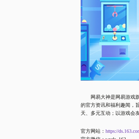
网易大神是网易游戏
的官方资讯和福利趣闻，
天、多元互动；以游戏会
官方网站：
https://ds.163.c