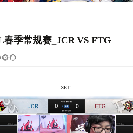
OPL春季常规赛_JCR VS FTG



SET1