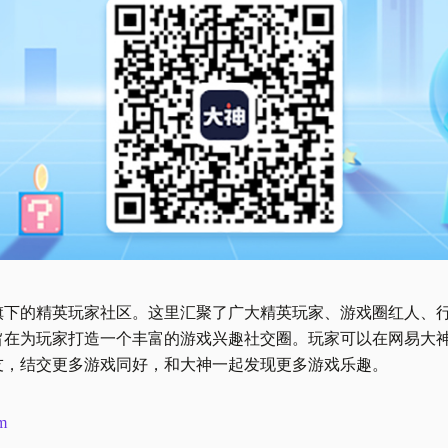
旗下的精英玩家社区。这里汇聚了广大精英玩家、游戏圈红人、
旨在为玩家打造一个丰富的游戏兴趣社交圈。玩家可以在网易大
友，结交更多游戏同好，和大神一起发现更多游戏乐趣。
om